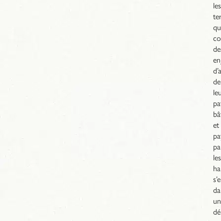
les
te
qu
co
de
en
d’
de
le
pa
bâ
et
pa
pa
les
ha
s’
da
un
dé