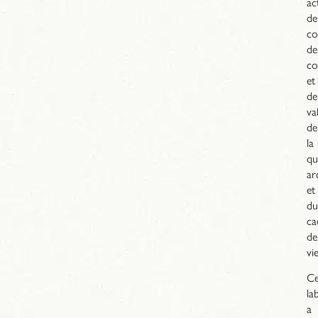
ac
de
co
de
co
et
de
va
de
la
qu
ar
et
du
ca
de
vie
C
la
a