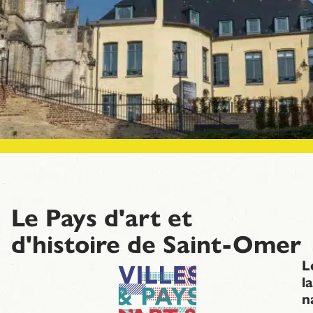
Le Pays d'art et
d'histoire de Saint-Omer
L
l
n